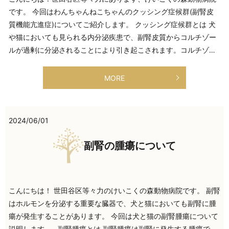
です。 今回はわんちゃんねこちゃんのクッシング症候群(副腎皮
質機能亢進症)についてご紹介します。 クッシング症候群とは 犬
や猫においても見られる内分泌疾患で、副腎皮質からコルチゾー
ルが過剰に分泌されることにより引き起こされます。コルチゾ…
MORE
2024/06/01
副腎の腫瘍について
こんにちは！ 世田谷区等々力のけいこくの森動物病院です。 副腎
はホルモンを分泌する重要な臓器で、犬と猫においても副腎に腫
瘍が発生することがあります。 今回は犬と猫の副腎腫瘍について
説明します。 副腎腫瘍とは 副腎腫瘍は副腎に発生する腫瘍で、