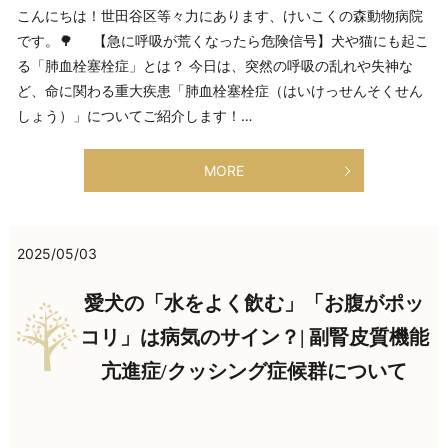
こんにちは！世田谷区等々力にあります、けいこくの森動物病院
です。🌳 【急に呼吸が荒くなったら危険信号】犬や猫にも起こ
る「肺血栓塞栓症」とは？ 今日は、突然の呼吸の乱れや失神な
ど、命に関わる重大疾患「肺血栓塞栓症（はいけっせんそくせん
しょう）」についてご紹介します！…
MORE
2025/05/03
愛犬の「水をよく飲む」「お腹がポッ
コリ」は病気のサイン？| 副腎皮質機能
亢進症/クッシング症候群について