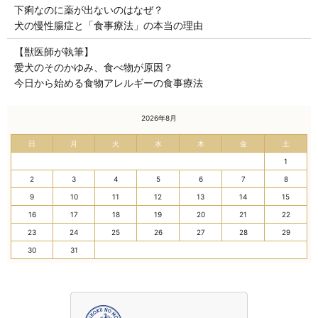
下痢なのに薬が出ないのはなぜ？
犬の慢性腸症と「食事療法」の本当の理由
【獣医師が執筆】
愛犬のそのかゆみ、食べ物が原因？
今日から始める食物アレルギーの食事療法
« 7月
2026年8月
日
月
火
水
木
金
土
1
2
3
4
5
6
7
8
9
10
11
12
13
14
15
16
17
18
19
20
21
22
23
24
25
26
27
28
29
30
31