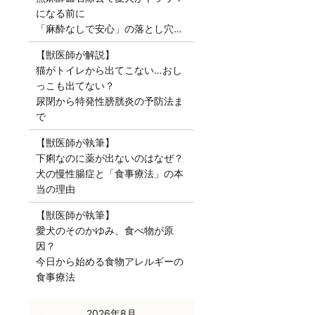
になる前に
「麻酔なしで安心」の落とし穴…
【獣医師が解説】
猫がトイレから出てこない…おし
っこも出てない？
尿閉から特発性膀胱炎の予防法ま
で
【獣医師が執筆】
下痢なのに薬が出ないのはなぜ？
犬の慢性腸症と「食事療法」の本
当の理由
【獣医師が執筆】
愛犬のそのかゆみ、食べ物が原
因？
今日から始める食物アレルギーの
食事療法
« 7月
2026年8月