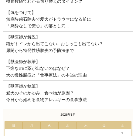
検査数値でわかる切り替えのタイミング
【気をつけて】
無麻酔歯石除去で愛犬がトラウマになる前に
「麻酔なしで安心」の落とし穴…
【獣医師が解説】
猫がトイレから出てこない…おしっこも出てない？
尿閉から特発性膀胱炎の予防法まで
【獣医師が執筆】
下痢なのに薬が出ないのはなぜ？
犬の慢性腸症と「食事療法」の本当の理由
【獣医師が執筆】
愛犬のそのかゆみ、食べ物が原因？
今日から始める食物アレルギーの食事療法
« 7月
2026年8月
日
月
火
水
木
金
土
1