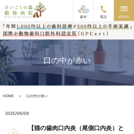
メ
歯科
電話
MENU
口の中が赤い
HOME
口の中が赤い
2025/06/09
【猫の歯肉口内炎（尾側口内炎）と