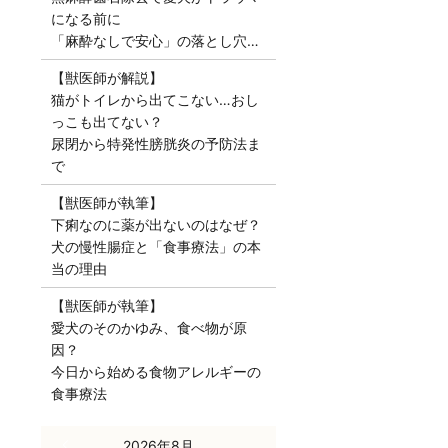
になる前に
「麻酔なしで安心」の落とし穴…
【獣医師が解説】
猫がトイレから出てこない…おし
っこも出てない？
尿閉から特発性膀胱炎の予防法ま
で
【獣医師が執筆】
下痢なのに薬が出ないのはなぜ？
犬の慢性腸症と「食事療法」の本
当の理由
【獣医師が執筆】
愛犬のそのかゆみ、食べ物が原
因？
今日から始める食物アレルギーの
食事療法
« 7月
2026年8月