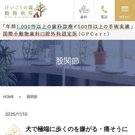
メ
歯科
電話
MENU
股関節
HOME
股関節
2025/11/10
犬で極端に歩くのを嫌がる・痛そうに