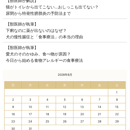
【獣医師が解説】
猫がトイレから出てこない…おしっこも出てない？
尿閉から特発性膀胱炎の予防法まで
【獣医師が執筆】
下痢なのに薬が出ないのはなぜ？
犬の慢性腸症と「食事療法」の本当の理由
【獣医師が執筆】
愛犬のそのかゆみ、食べ物が原因？
今日から始める食物アレルギーの食事療法
« 7月
2026年8月
日
月
火
水
木
金
土
1
2
3
4
5
6
7
8
9
10
11
12
13
14
15
16
17
18
19
20
21
22
23
24
25
26
27
28
29
30
31