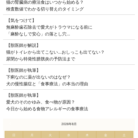
猫の腎臓病の療法食はいつから始める？
検査数値でわかる切り替えのタイミング
【気をつけて】
無麻酔歯石除去で愛犬がトラウマになる前に
「麻酔なしで安心」の落とし穴…
【獣医師が解説】
猫がトイレから出てこない…おしっこも出てない？
尿閉から特発性膀胱炎の予防法まで
【獣医師が執筆】
下痢なのに薬が出ないのはなぜ？
犬の慢性腸症と「食事療法」の本当の理由
【獣医師が執筆】
愛犬のそのかゆみ、食べ物が原因？
今日から始める食物アレルギーの食事療法
« 7月
2026年8月
日
月
火
水
木
金
土