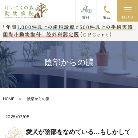
メ
歯科
電話
MENU
陰部からの膿
HOME
陰部からの膿
2025/07/05
愛犬が陰部をなめている…もしかして