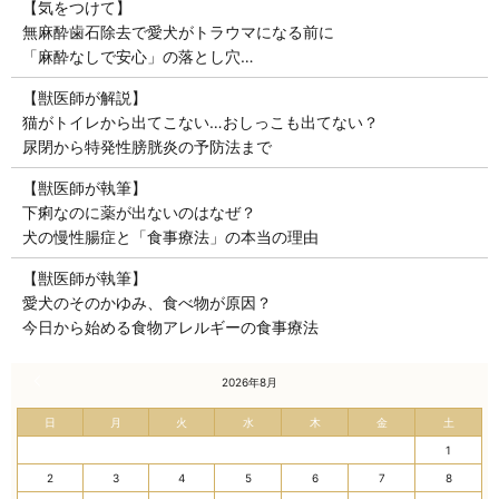
【気をつけて】
無麻酔歯石除去で愛犬がトラウマになる前に
「麻酔なしで安心」の落とし穴…
【獣医師が解説】
猫がトイレから出てこない…おしっこも出てない？
尿閉から特発性膀胱炎の予防法まで
【獣医師が執筆】
下痢なのに薬が出ないのはなぜ？
犬の慢性腸症と「食事療法」の本当の理由
【獣医師が執筆】
愛犬のそのかゆみ、食べ物が原因？
今日から始める食物アレルギーの食事療法
« 7月
2026年8月
日
月
火
水
木
金
土
1
2
3
4
5
6
7
8