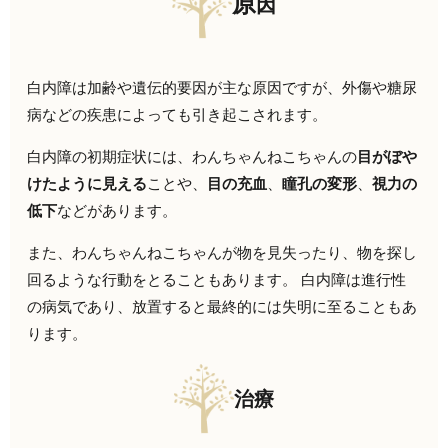
原
因
白内障は加齢や遺伝的要因が主な原因ですが、
外傷や糖尿
病などの疾患によっても引き起こされます。
白内障の初期症状には、わんちゃんねこちゃん
の
目がぼや
けたように見える
ことや、
目の充血
、
瞳孔の変形
、
視力の
低下
などがあります。
また、わんちゃんねこちゃん
が物を見失ったり、
物を探し
回るような行動をとることもあります。 白内障は進行性
の病気であり、
放置すると最終的には失明に至ることもあ
ります。
治療