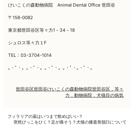
けいこくの森動物病院 Animal Dental Office 世田谷
〒158-0082
東京都世田谷区等々力1－34－18
シュロス等々力１F
TEL：03-3704-1014
｡・ﾟ・。｡・ﾟ・。｡・ﾟ・。｡・ﾟ・｡・ﾟ・。
世田谷区
世田谷
けいこくの森動物病院
世田谷区，等々
力，動物病院，犬猫
目の病気
フィラリアの薬はいつまで飲めばいい？
突然びっこをひく？足が痛そう？犬猫の膝蓋骨脱臼について