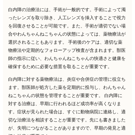
白内障の治療法には、手術が一般的です。
手術によって濁
ったレンズを取り除き、
人工レンズを挿入することで視力
を回復させることが可能です。
また、手術が適切でない場
合やわんちゃんねこちゃんの状態によっては、
薬物療法が
選択されることもあります。 手術後のケアは、
適切な薬
物療法や定期的なフォローアップ検査が含まれます。
獣医
師の指示に従い、わんちゃんねこちゃん
の快適さと健康を
確保するために必要な措置を取ることが重
要です。
白内障に対する薬物療法は、炎症や合併症の管理に役立ち
ます。
獣医師が処方した薬を定期的に投与し、わんちゃん
ねこちゃん
の状態を管理す
ることが重要です。 白内障に
対する治療は、
早期に行われるほど成功率が高くなりま
す。
症状が見られた場合は、すぐに動物病院に連絡し、
適
切な治療法を相談することが重要です。先にも書きました
が、失明につながることがありますので、早期の発見と適