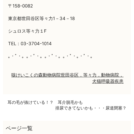
〒158-0082
東京都世田谷区等々力1－34－18
シュロス等々力１F
TEL：03-3704-1014
｡・ﾟ・。｡・ﾟ・。｡・ﾟ・。｡・ﾟ・｡・ﾟ・。
咳
けいこくの森動物病院
世田谷区，等々力，動物病院，
犬猫
呼吸器疾患
耳の毛が抜けている！？ 耳介脱毛かも
排尿できてないかも・・・尿道閉塞？