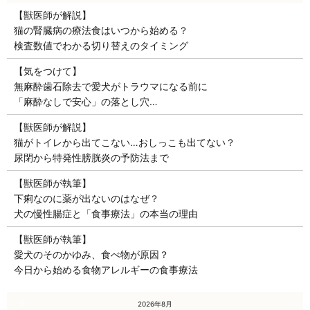
【獣医師が解説】
猫の腎臓病の療法食はいつから始める？
検査数値でわかる切り替えのタイミング
【気をつけて】
無麻酔歯石除去で愛犬がトラウマになる前に
「麻酔なしで安心」の落とし穴…
【獣医師が解説】
猫がトイレから出てこない…おしっこも出てない？
尿閉から特発性膀胱炎の予防法まで
【獣医師が執筆】
下痢なのに薬が出ないのはなぜ？
犬の慢性腸症と「食事療法」の本当の理由
【獣医師が執筆】
愛犬のそのかゆみ、食べ物が原因？
今日から始める食物アレルギーの食事療法
« 7月
2026年8月