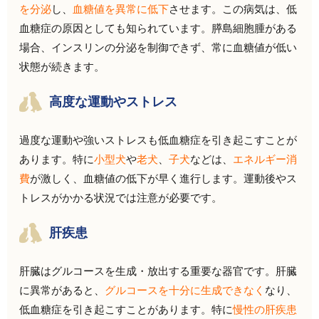
を分泌
し、
血糖値を異常に低下
させます。この病気は、低
血糖症の原因としても知られています。膵島細胞腫がある
場合、インスリンの分泌を制御できず、常に血糖値が低い
状態が続きます。
高度な運動やストレス
過度な運動や強いストレスも低血糖症を引き起こすことが
あります。特に
小型犬
や
老犬
、
子犬
などは、
エネルギー消
費
が激しく、血糖値の低下が早く進行します。運動後やス
トレスがかかる状況では注意が必要です。
肝疾患
肝臓はグルコースを生成・放出する重要な器官です。肝臓
に異常があると、
グルコースを十分に生成できなく
なり、
低血糖症を引き起こすことがあります。特に
慢性の肝疾患