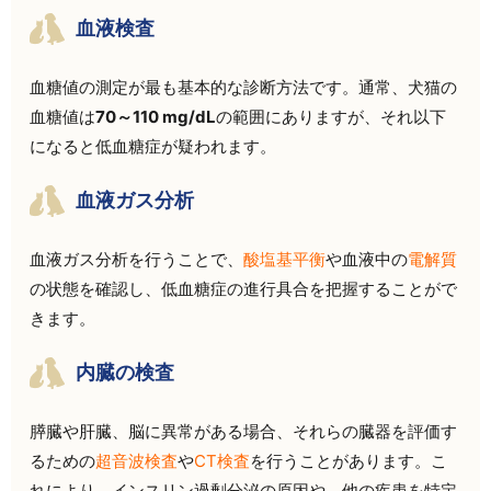
血液検査
血糖値の測定が最も基本的な診断方法です。通常、犬猫の
血糖値は
70～110 mg/dL
の範囲にありますが、それ以下
になると低血糖症が疑われます。
血液ガス分析
血液ガス分析を行うことで、
酸塩基平衡
や血液中の
電解質
の状態を確認し、低血糖症の進行具合を把握することがで
きます。
内臓の検査
膵臓や肝臓、脳に異常がある場合、それらの臓器を評価す
るための
超音波検査
や
CT検査
を行うことがあります。こ
れにより、インスリン過剰分泌の原因や、他の疾患を特定