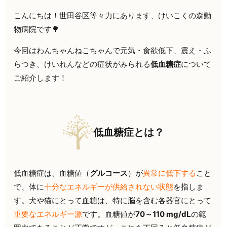
こんにちは！世田谷区等々力にあります、けいこくの森動
物病院です🌳
今回はわんちゃんねこちゃんで元気・食欲低下、震え・ふ
らつき、けいれんなどの症状がみられる
低血糖症
について
ご紹介します！
低血糖症とは？
低血糖症は、血糖値（
グルコース
）が
異常に低下する
こと
で、体に
十分なエネルギーが供給されない状態
を指しま
す。犬や猫にとって血糖は、特に脳を含む各器官にとって
重要なエネルギー源
です。血糖値が
70～110 mg/dL
の範