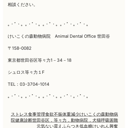
相談ください。
｡・ﾟ・。｡・ﾟ・。｡・ﾟ・。｡・ﾟ・｡・ﾟ・。
けいこくの森動物病院 Animal Dental Office 世田谷
〒158-0082
東京都世田谷区等々力1－34－18
シュロス等々力１F
TEL：03-3704-1014
｡・ﾟ・。｡・ﾟ・。｡・ﾟ・。｡・ﾟ・｡・ﾟ・。
ストレス
食事管理
食欲不振
体重減少
けいこくの森動物病
院
健康診断
世田谷区，等々力，動物病院，犬猫
呼吸困難
元気ない
震え
ふらつき
低血糖
けいれん
興奮