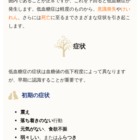
囲内であることが正常ですが、これを下回ると低血糖症が
発生します。低血糖症は軽度のものから、
意識喪失
や
けい
れん
、さらには
死亡
に至るまでさまざまな症状を引き起こ
します。
症状
低血糖症の症状は血糖値の低下程度によって異なります
が、早期に認識することが重要です。
初期の症状
震え
落ち着きのない
行動
元気がない
、
食欲不振
弱々しい
、または
ふらつき