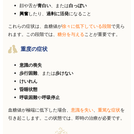
顔や舌が
青白い
、または
白っぽい
興奮
したり、
過剰に活発
になること
これらの症状は、血糖値が
徐々に低下している段階
で見ら
れます。この段階では、
糖分を与える
ことが重要です。
重度の症状
意識の喪失
歩行困難
、または
歩けない
けいれん
昏睡状態
呼吸困難
や
呼吸停止
血糖値が極端に低下した場合、
意識を失い
、
重篤な症状
を
引き起こします。この状態では、即時の治療が必要です。