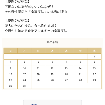
【獣医師が執筆】
下痢なのに薬が出ないのはなぜ？
犬の慢性腸症と「食事療法」の本当の理由
【獣医師が執筆】
愛犬のそのかゆみ、食べ物が原因？
今日から始める食物アレルギーの食事療法
« 7月
2026年8月
日
月
火
水
木
金
土
1
2
3
4
5
6
7
8
9
10
11
12
13
14
15
16
17
18
19
20
21
22
23
24
25
26
27
28
29
30
31