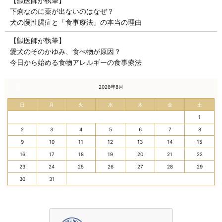
【獣医師が執筆】
下痢なのに薬が出ないのはなぜ？
犬の慢性腸症と「食事療法」の本当の理由
【獣医師が執筆】
愛犬のそのかゆみ、食べ物が原因？
今日から始める食物アレルギーの食事療法
« 7月
2026年8月
日
月
火
水
木
金
土
1
2
3
4
5
6
7
8
9
10
11
12
13
14
15
16
17
18
19
20
21
22
23
24
25
26
27
28
29
30
31