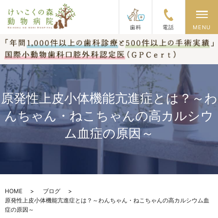
メ
歯科
電話
MENU
原発性上皮小体機能亢進症とは？～わ
んちゃん・ねこちゃんの高カルシウ
ム血症の原因～
HOME
ブログ
原発性上皮小体機能亢進症とは？～わんちゃん・ねこちゃんの高カルシウム血
症の原因～