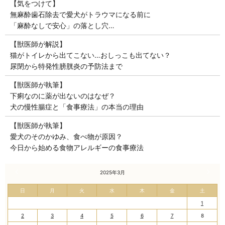
【気をつけて】
無麻酔歯石除去で愛犬がトラウマになる前に
「麻酔なしで安心」の落とし穴…
【獣医師が解説】
猫がトイレから出てこない…おしっこも出てない？
尿閉から特発性膀胱炎の予防法まで
【獣医師が執筆】
下痢なのに薬が出ないのはなぜ？
犬の慢性腸症と「食事療法」の本当の理由
【獣医師が執筆】
愛犬のそのかゆみ、食べ物が原因？
今日から始める食物アレルギーの食事療法
« 2月
2025年3月
4月 »
日
月
火
水
木
金
土
1
2
3
4
5
6
7
8