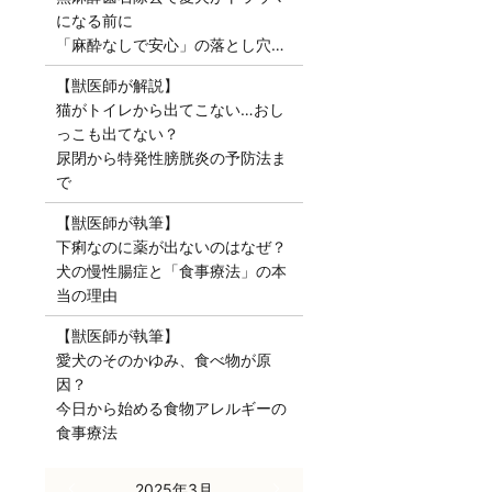
になる前に
「麻酔なしで安心」の落とし穴…
【獣医師が解説】
猫がトイレから出てこない…おし
っこも出てない？
尿閉から特発性膀胱炎の予防法ま
で
【獣医師が執筆】
下痢なのに薬が出ないのはなぜ？
犬の慢性腸症と「食事療法」の本
当の理由
【獣医師が執筆】
愛犬のそのかゆみ、食べ物が原
因？
今日から始める食物アレルギーの
食事療法
« 2月
2025年3月
4月 »