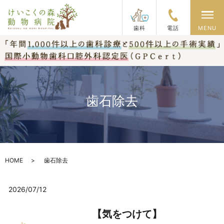
メ
歯科
電話
MENU
歯石除去
HOME
歯石除去
2026/07/12
【気をつけて】