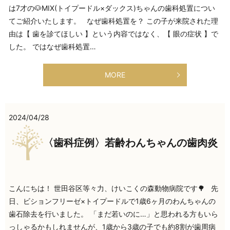
は7才の🐶MIX(トイプードル×ダックス)ちゃんの歯科処置につい
てご紹介いたします。 なぜ歯科処置を？ この子が来院された理
由は【 歯を診てほしい 】という内容ではなく、【 眼の症状 】で
した。 ではなぜ歯科処置…
MORE
2024/04/28
〈歯科症例〉若齢わんちゃんの歯肉炎
こんにちは！ 世田谷区等々力、けいこくの森動物病院です🌳 先
日、ビションフリーゼ×トイプードルで1歳6ヶ月のわんちゃんの
歯石除去を行いました。 「まだ若いのに…」と思われる方もいら
っしゃるかもしれませんが、1歳から3歳の子でも約8割が歯周病