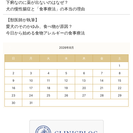
下痢なのに薬が出ないのはなぜ？
犬の慢性腸症と「食事療法」の本当の理由
【獣医師が執筆】
愛犬のそのかゆみ、食べ物が原因？
今日から始める食物アレルギーの食事療法
« 7月
2026年8月
日
月
火
水
木
金
土
1
2
3
4
5
6
7
8
9
10
11
12
13
14
15
16
17
18
19
20
21
22
23
24
25
26
27
28
29
30
31