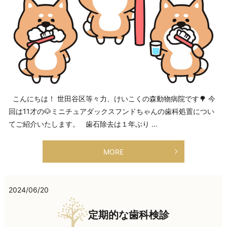
こんにちは！ 世田谷区等々力、けいこくの森動物病院です🌳 今
回は11才の🐶ミニチュアダックスフンドちゃんの歯科処置につい
てご紹介いたします。 歯石除去は１年ぶり …
MORE
2024/06/20
定期的な歯科検診