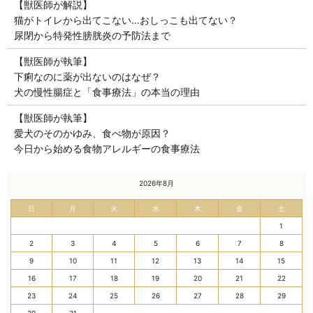
【獣医師が解説】
猫がトイレから出てこない…おしっこも出てない？
尿閉から特発性膀胱炎の予防法まで
【獣医師が執筆】
下痢なのに薬が出ないのはなぜ？
犬の慢性腸症と「食事療法」の本当の理由
【獣医師が執筆】
愛犬のそのかゆみ、食べ物が原因？
今日から始める食物アレルギーの食事療法
« 7月
2026年8月
日
月
火
水
木
金
土
1
2
3
4
5
6
7
8
9
10
11
12
13
14
15
16
17
18
19
20
21
22
23
24
25
26
27
28
29
30
31