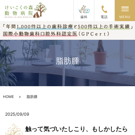
メ
歯科
電話
MENU
脂肪腫
HOME
脂肪腫
2025/09/09
触って気づいたしこり、もしかしたら