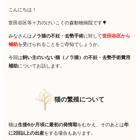
こんにちは！
世田谷区等々力のけいこくの森動物病院です🌳
みなさんは
ノラ猫の不妊・去勢手術
に対して
世田谷区から
補助
を受けられることをご存知でしょうか。
今回は
飼い主のいない猫（ノラ猫）の不妊・去勢手術費用
補助
についてお話します。
猫の繁殖について
猫は
生後6か月頃に最初の発情期
をむかえ、そのあとは
年
に2回以上の出産
をする場合もあります。