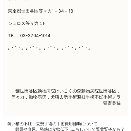
東京都世田谷区等々力1－34－18
シュロス等々力１F
TEL：03-3704-1014
｡・ﾟ・。｡・ﾟ・。｡・ﾟ・。｡・ﾟ・｡・ﾟ・。
猫
世田谷区
動物病院
けいこくの森動物病院
世田谷区，
等々力，動物病院，犬猫
去勢手術
避妊手術
不妊手術
ノラ
猫
野良猫
飼い猫の不妊・去勢手術の手術費用補助について
頻尿や血尿、発熱に食欲低下……もしかして腎盂腎炎かも⁉