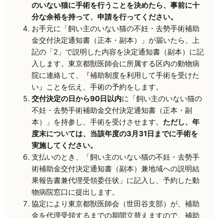
のいない猫に手術を行うことを決めたら、事前に十
分な余裕を持って、申請を行ってください。
お手元に「飼い主のいない猫の不妊・去勢手術補助
金交付決定通知書（正本・副本）」が届いたら、上
記の「2」で説明した内容を決定通知書（副本）に記
入します。東京都獣医師会に所属する区内の動物病
院に連絡して、『補助制度を利用して手術を受けた
い』ことを伝え、手術の予約をします。
交付決定の日から90日以内
に「飼い主のいない猫の
不妊・去勢手術補助金交付決定通知書（正本・副
本）」を持参し、手術を受けさせます。
ただし、年
度末については、当該年度の3月31日までに手術を
実施してください。
支払いのとき、「飼い主のいない猫の不妊・去勢手
術補助金交付決定通知書（副本）兼地域への説明結
果報告書兼代理受領委任状」に記入し、予約した動
物病院窓口に提出します。
協定により東京都獣医師会（世田谷支部）が、補助
金を代理受領するまでの期間立替えますので、補助