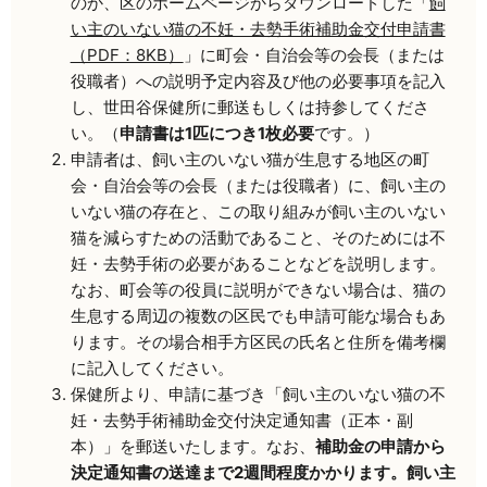
のか、区のホームページからダウンロードした「
飼
い主のいない猫の不妊・去勢手術補助金交付申請書
（PDF：8KB）
」に町会・自治会等の会長（または
役職者）への説明予定内容及び他の必要事項を記入
し、世田谷保健所に郵送もしくは持参してくださ
い。（
申請書は1匹につき1枚必要
です。）
申請者は、飼い主のいない猫が生息する地区の町
会・自治会等の会長（または役職者）に、飼い主の
いない猫の存在と、この取り組みが飼い主のいない
猫を減らすための活動であること、そのためには不
妊・去勢手術の必要があることなどを説明します。
なお、町会等の役員に説明ができない場合は、猫の
生息する周辺の複数の区民でも申請可能な場合もあ
ります。その場合相手方区民の氏名と住所を備考欄
に記入してください。
保健所より、申請に基づき「飼い主のいない猫の不
妊・去勢手術補助金交付決定通知書（正本・副
本）」を郵送いたします。なお、
補助金の申請から
決定通知書の送達まで2週間程度かかります。飼い主