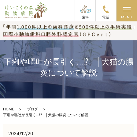
メ
歯科
電話
MENU
下痢や嘔吐が長引く…⁉ │犬猫の腸
炎について解説
HOME
ブログ
下痢や嘔吐が長引く…⁉ │犬猫の腸炎について解説
2024/12/20