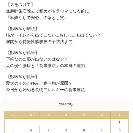
【気をつけて】
無麻酔歯石除去で愛犬がトラウマになる前に
「麻酔なしで安心」の落とし穴…
【獣医師が解説】
猫がトイレから出てこない…おしっこも出てない？
尿閉から特発性膀胱炎の予防法まで
【獣医師が執筆】
下痢なのに薬が出ないのはなぜ？
犬の慢性腸症と「食事療法」の本当の理由
【獣医師が執筆】
愛犬のそのかゆみ、食べ物が原因？
今日から始める食物アレルギーの食事療法
« 7月
2026年8月
日
月
火
水
木
金
土
1
2
3
4
5
6
7
8