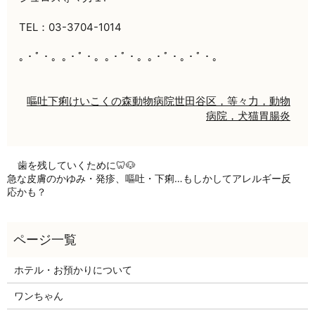
TEL：03-3704-1014
｡・ﾟ・。｡・ﾟ・。｡・ﾟ・。｡・ﾟ・｡・ﾟ・。
嘔吐
下痢
けいこくの森動物病院
世田谷区，等々力，動物
病院，犬猫
胃腸炎
歯を残していくために🦷🐶
急な皮膚のかゆみ・発疹、嘔吐・下痢…もしかしてアレルギー反
応かも？
ホテル・お預かりについて
ワンちゃん