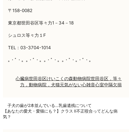
〒158-0082
東京都世田谷区等々力1－34－18
シュロス等々力１F
TEL：03-3704-1014
｡・ﾟ・。｡・ﾟ・。｡・ﾟ・。｡・ﾟ・｡・ﾟ・。
心臓病
世田谷区
けいこくの森動物病院
世田谷区，等々
力，動物病院，犬猫
元気がない
心雑音
心室中隔欠損
子犬の歯が2本並んでいる…乳歯遺残について
【あなたの愛犬・愛猫にも？】クラス II不正咬合ってどんな病
気？