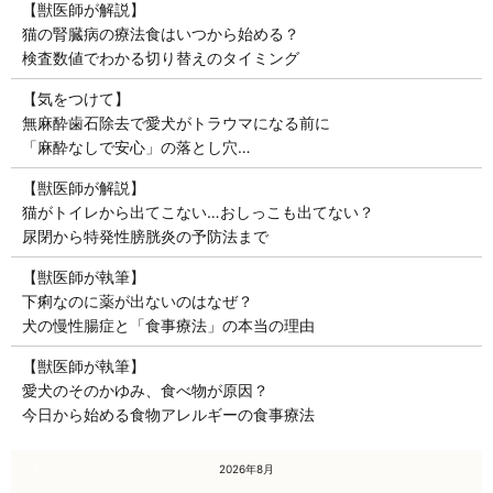
【獣医師が解説】
猫の腎臓病の療法食はいつから始める？
検査数値でわかる切り替えのタイミング
【気をつけて】
無麻酔歯石除去で愛犬がトラウマになる前に
「麻酔なしで安心」の落とし穴…
【獣医師が解説】
猫がトイレから出てこない…おしっこも出てない？
尿閉から特発性膀胱炎の予防法まで
【獣医師が執筆】
下痢なのに薬が出ないのはなぜ？
犬の慢性腸症と「食事療法」の本当の理由
【獣医師が執筆】
愛犬のそのかゆみ、食べ物が原因？
今日から始める食物アレルギーの食事療法
« 7月
2026年8月