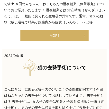
です🌳 今回わんちゃん、ねこちゃんの潜在精巣（停留睾丸）につ
いておご紹介いたします！ 潜在精巣とは 潜在精巣（せんざいせい
そう）は、一般的に見られる生殖器の異常です。通常、オスの動
物は成長過程で精巣が腹腔内から陰嚢（いんのう）へと移…
MORE
2024/04/15
猫の去勢手術について
こんにちは！世田谷区等々力のけいこくの森動物病院です！今回
はねこちゃんの去勢手術ついてお話ししていきます。 去勢手術と
は？ 去勢手術は、女の子の場合は卵巣と子宮を取り除く手術（避
妊手術）、男の子の場合は精巣を取り除く手術（去勢手術）のこ