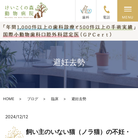
メ
歯科
電話
MENU
避妊去勢
HOME
ブログ
臨床
避妊去勢
2024/12/12
飼い主のいない猫（ノラ猫）の不妊・