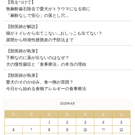
【気をつけて】
無麻酔歯石除去で愛犬がトラウマになる前に
「麻酔なしで安心」の落とし穴…
【獣医師が解説】
猫がトイレから出てこない…おしっこも出てない？
尿閉から特発性膀胱炎の予防法まで
【獣医師が執筆】
下痢なのに薬が出ないのはなぜ？
犬の慢性腸症と「食事療法」の本当の理由
【獣医師が執筆】
愛犬のそのかゆみ、食べ物が原因？
今日から始める食物アレルギーの食事療法
« 3月
2025年4月
5月 »
日
月
火
水
木
金
土
1
2
3
4
5
6
7
8
9
10
11
12