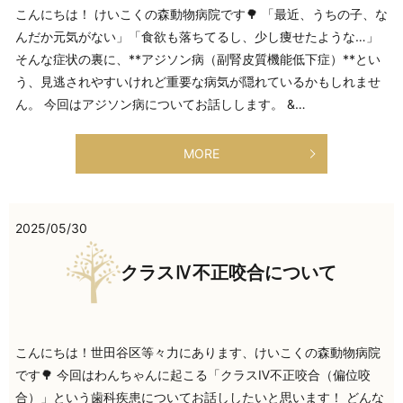
こんにちは！ けいこくの森動物病院です🌳 「最近、うちの子、な
んだか元気がない」「食欲も落ちてるし、少し痩せたような…」
そんな症状の裏に、**アジソン病（副腎皮質機能低下症）**とい
う、見逃されやすいけれど重要な病気が隠れているかもしれませ
ん。 今回はアジソン病についてお話しします。 &…
MORE
2025/05/30
クラスⅣ不正咬合について
こんにちは！世田谷区等々力にあります、けいこくの森動物病院
です🌳 今回はわんちゃんに起こる「クラスⅣ不正咬合（偏位咬
合）」という歯科疾患についてお話ししたいと思います！ どんな