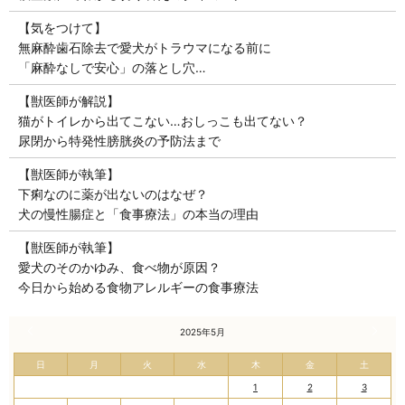
【気をつけて】
無麻酔歯石除去で愛犬がトラウマになる前に
「麻酔なしで安心」の落とし穴…
【獣医師が解説】
猫がトイレから出てこない…おしっこも出てない？
尿閉から特発性膀胱炎の予防法まで
【獣医師が執筆】
下痢なのに薬が出ないのはなぜ？
犬の慢性腸症と「食事療法」の本当の理由
【獣医師が執筆】
愛犬のそのかゆみ、食べ物が原因？
今日から始める食物アレルギーの食事療法
« 4月
2025年5月
6月 »
日
月
火
水
木
金
土
1
2
3