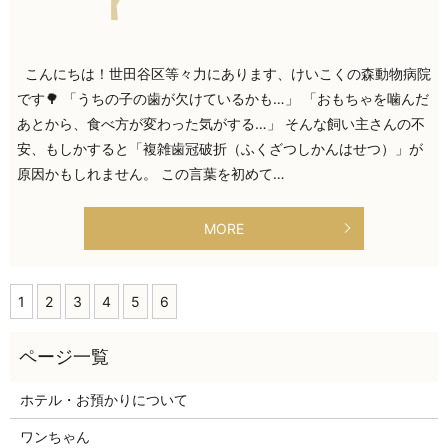
こんにちは！世田谷区等々力にあります、けいこくの森動物病院
です🌳 「うちの子の歯が欠けているかも…」 「おもちゃを噛んだ
あとから、食べ方が変わった気がする…」 そんな飼い主さんの不
安、もしかすると「複雑歯冠破折（ふくざつしかんはせつ）」が
原因かもしれません。 この言葉を初めて…
MORE
1
2
3
4
5
6
ホテル・お預かりについて
ワンちゃん