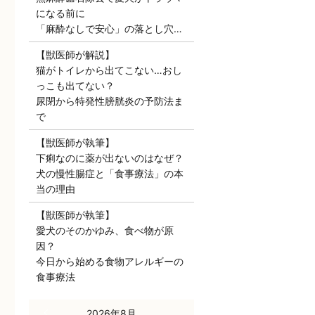
になる前に
「麻酔なしで安心」の落とし穴…
【獣医師が解説】
猫がトイレから出てこない…おし
っこも出てない？
尿閉から特発性膀胱炎の予防法ま
で
【獣医師が執筆】
下痢なのに薬が出ないのはなぜ？
犬の慢性腸症と「食事療法」の本
当の理由
【獣医師が執筆】
愛犬のそのかゆみ、食べ物が原
因？
今日から始める食物アレルギーの
食事療法
« 7月
2026年8月