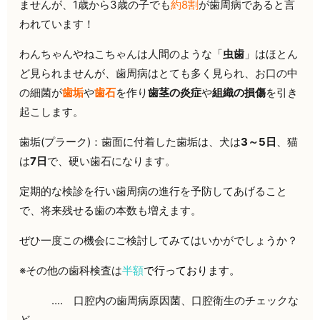
ませんが、1歳から3歳の子でも
約8割
が
歯周病であると言
われています！
わんちゃんやねこちゃんは人間のような「
虫歯
」はほとん
ど見られませんが、歯周病はとても多く見られ、お口の中
の細菌が
歯垢
や
歯石
を作り
歯茎の炎症
や
組織の損傷
を引き
起こします。
歯垢(プラーク)：歯面に付着した歯垢は、犬は
3～5日
、猫
は
7日
で、硬い歯石になります。
定期的な検診を行い歯周病の進行を予防してあげること
で、将来残せる歯の本数も増えます。
ぜひ一度この機会にご検討してみてはいかがでしょうか？
※その他の歯科検査は
半額
で行っております。
‥‥ 口腔内の歯周病原因菌、口腔衛生のチェックな
ど