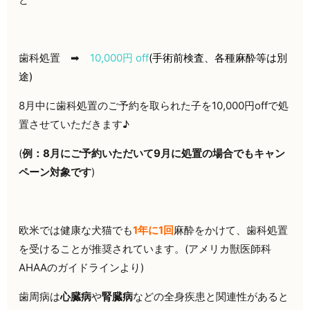
歯科処置 ➡
10,000円 off
(手術前検査、各種麻酔等は別
途)
8月中に歯科処置のご予約を取られた子を10,000円offで処
置させていただきます♪
(
例：8月にご予約いただいて9月に処置の場合でもキャン
ペーン対象です
)
欧米では健康な犬猫でも
1年に1回
麻酔をかけて、歯科処置
を受けることが推奨されています。(アメリカ獣医師科
AHAAのガイドラインより)
歯周病は
心臓病
や
腎臓病
などの全身疾患と関連性があると