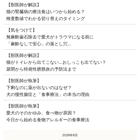
【獣医師が解説】
猫の腎臓病の療法食はいつから始める？
検査数値でわかる切り替えのタイミング
【気をつけて】
無麻酔歯石除去で愛犬がトラウマになる前に
「麻酔なしで安心」の落とし穴…
【獣医師が解説】
猫がトイレから出てこない…おしっこも出てない？
尿閉から特発性膀胱炎の予防法まで
【獣医師が執筆】
下痢なのに薬が出ないのはなぜ？
犬の慢性腸症と「食事療法」の本当の理由
【獣医師が執筆】
愛犬のそのかゆみ、食べ物が原因？
今日から始める食物アレルギーの食事療法
« 7月
2026年8月