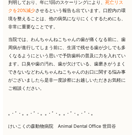
判明しており、年に1回のスケーリングにより、
死亡リス
クを20%減少
させるという報告も出ています。口腔内の環
境を整えることは、他の病気になりにくくするためにも、
非常に重要なことです。
当院では、わんちゃんねこちゃんの歯が痛くなる前に、歯
周病が進行してしまう前に、生涯で残せる歯が少しでも多
くなるようにという思いで予防歯科の普及に力を入れてい
ます。口臭や歯の汚れ、歯が欠けている、歯磨きがうまく
できないなどわんちゃんねこちゃんのお口に関する悩み事
がございましたら是非一度診察にお越しいただきお気軽に
ご相談ください。
｡・ﾟ・。｡・ﾟ・。｡・ﾟ・。｡・ﾟ・｡・ﾟ・。
けいこくの森動物病院 Animal Dental Office 世田谷