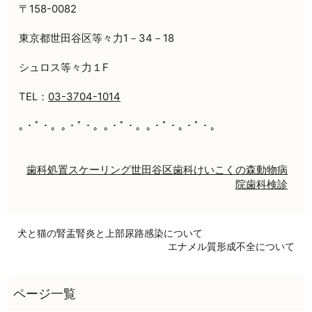
〒158-0082
東京都世田谷区等々力1－34－18
シュロス等々力１F
TEL：
03-3704-1014
｡・ﾟ・。｡・ﾟ・。｡・ﾟ・。｡・ﾟ・｡・ﾟ・。
歯科処置
スケーリング
世田谷区
歯科
けいこくの森動物病
院
歯科検診
犬と猫の腎盂腎炎と上部尿路感染について
エナメル質形成不全について