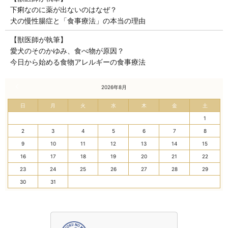
下痢なのに薬が出ないのはなぜ？
犬の慢性腸症と「食事療法」の本当の理由
【獣医師が執筆】
愛犬のそのかゆみ、食べ物が原因？
今日から始める食物アレルギーの食事療法
« 7月
2026年8月
日
月
火
水
木
金
土
1
2
3
4
5
6
7
8
9
10
11
12
13
14
15
16
17
18
19
20
21
22
23
24
25
26
27
28
29
30
31