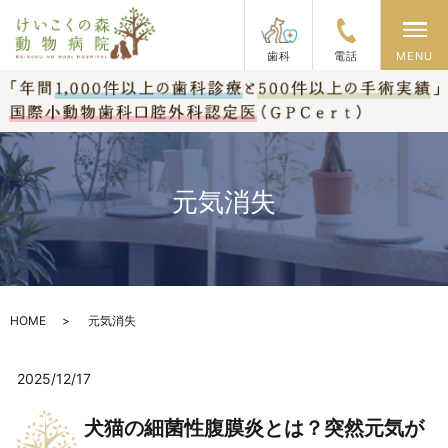
メ
歯科
電話
MENU
元気消失
HOME
元気消失
2025/12/17
犬猫の細菌性腹膜炎とは？突然元気が