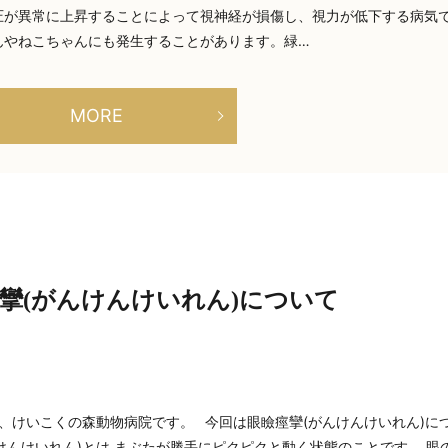
眼圧が異常に上昇することによって視神経が損傷し、視力が低下する病気
んやねこちゃんにも発生することがあります。緑…
MORE
攣(がんけんけいれん)について
、けいこくの森動物病院です。 今回は眼瞼痙攣(がんけんけいれん)に
けんけいれん)とは まぶたが勝手にピクピクと動く状態のことです。 眼