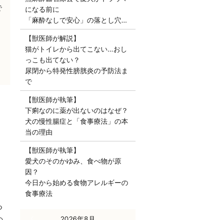
で
になる前に
「麻酔なしで安心」の落とし穴…
【獣医師が解説】
猫がトイレから出てこない…おし
っこも出てない？
尿閉から特発性膀胱炎の予防法ま
で
【獣医師が執筆】
下痢なのに薬が出ないのはなぜ？
犬の慢性腸症と「食事療法」の本
当の理由
【獣医師が執筆】
愛犬のそのかゆみ、食べ物が原
因？
今日から始める食物アレルギーの
食事療法
つ
« 7月
2026年8月
の