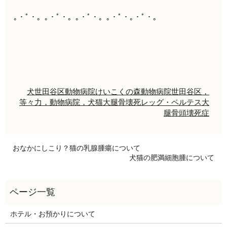
｡・ﾟ・。｡・ﾟ・。｡・ﾟ・。｡・ﾟ・｡・ﾟ・。
犬
世田谷区
動物病院
けいこくの森動物病院
世田谷区，
等々力，動物病院，犬猫
大腿骨
壊死
レッグ・ペルテス
大
腿骨頭壊死症
おなかにしこり？猫の乳腺腫瘍について
犬猫の肥満細胞腫について
ホテル・お預かりについて