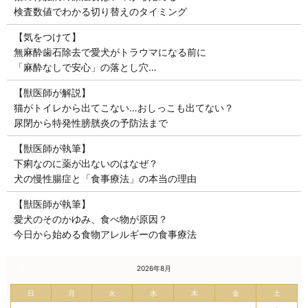
検査数値でわかる切り替えのタイミング
【気をつけて】
無麻酔歯石除去で愛犬がトラウマになる前に
「麻酔なしで安心」の落とし穴…
【獣医師が解説】
猫がトイレから出てこない…おしっこも出てない？
尿閉から特発性膀胱炎の予防法まで
【獣医師が執筆】
下痢なのに薬が出ないのはなぜ？
犬の慢性腸症と「食事療法」の本当の理由
【獣医師が執筆】
愛犬のそのかゆみ、食べ物が原因？
今日から始める食物アレルギーの食事療法
« 7月
2026年8月
日
月
火
水
木
金
土