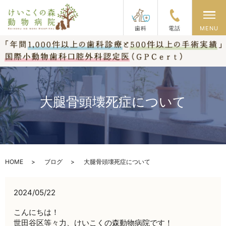
メ
歯科
電話
MENU
大腿骨頭壊死症について
HOME
ブログ
大腿骨頭壊死症について
2024/05/22
こんにちは！
世田谷区等々力、けいこくの森動物病院です！