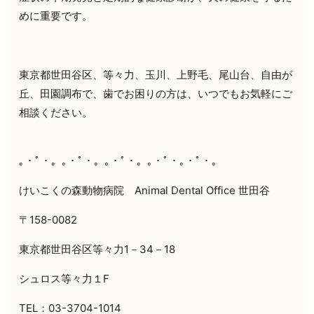
めに重要です。
東京都世田谷区、等々力、玉川、上野毛、尾山台、自由が
丘、田園調布で、歯でお困りの方は、いつでもお気軽にご
相談ください。
｡・ﾟ・。｡・ﾟ・。｡・ﾟ・。｡・ﾟ・｡・ﾟ・。
けいこくの森動物病院
Animal Dental Office
世田谷
〒
158-0082
東京都世田谷区等々力
1
－
34
－
18
シュロス等々力１
F
TEL
：
03-3704-1014