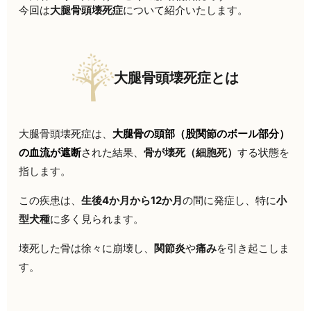
今回は
大腿骨頭壊死症
について紹介いたします。
大腿骨頭壊死症とは
大腿骨頭壊死症は、
大腿骨の頭部（股関節のボール部分）
の血流が遮断
さ
れた結果、
骨が壊死（細胞死）
する状態を
指します。
この疾患は、
生後4か月から12か月
の間に発症し、特に
小
型犬種
に多く見られます。
壊死した骨は徐々に崩壊し、
関節炎
や
痛み
を引き起こしま
す。