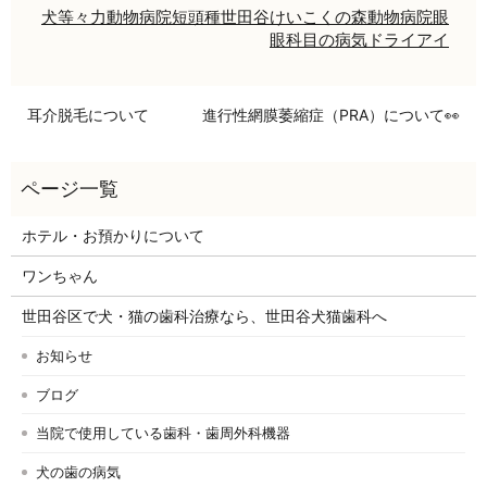
犬
等々力
動物病院
短頭種
世田谷
けいこくの森動物病院
眼
眼科
目の病気
ドライアイ
耳介脱毛について
進行性網膜萎縮症（PRA）について👀
ホテル・お預かりについて
ワンちゃん
世田谷区で犬・猫の歯科治療なら、世田谷犬猫歯科へ
お知らせ
ブログ
当院で使用している歯科・歯周外科機器
犬の歯の病気