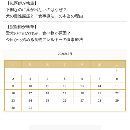
【獣医師が執筆】
下痢なのに薬が出ないのはなぜ？
犬の慢性腸症と「食事療法」の本当の理由
【獣医師が執筆】
愛犬のそのかゆみ、食べ物が原因？
今日から始める食物アレルギーの食事療法
« 7月
2026年8月
日
月
火
水
木
金
土
1
2
3
4
5
6
7
8
9
10
11
12
13
14
15
16
17
18
19
20
21
22
23
24
25
26
27
28
29
30
31