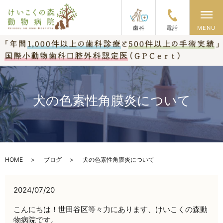
メ
歯科
電話
MENU
犬の色素性角膜炎について
HOME
ブログ
犬の色素性角膜炎について
2024/07/20
こんにちは！世田谷区等々力にあります、けいこくの森動
物病院です。