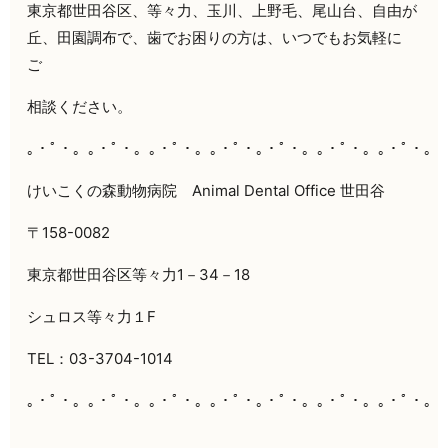
東京都世田谷区、等々力、玉川、上野毛、尾山台、自由が
丘、田園調布で、歯でお困りの方は、いつでもお気軽に
ご
相談ください。
｡・ﾟ・。｡・ﾟ・。｡・ﾟ・。｡・ﾟ・｡・ﾟ・。｡・ﾟ・。｡・ﾟ・。
けいこくの森動物病院
Animal Dental Office
世田谷
〒
158-0082
東京都世田谷区等々力
1
－
34
－
18
シュロス等々力１
F
TEL：
03-3704-1014
｡・ﾟ・。｡・ﾟ・。｡・ﾟ・。｡・ﾟ・｡・ﾟ・。｡・ﾟ・。｡・ﾟ・。