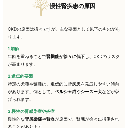
慢性腎疾患の原因
CKDの原因は様々ですが、主な要因として以下のものがあ
ります。
1.加齢
年齢を重ねることで
腎機能が徐々に低下
し、CKDのリスク
が高まります。
2.遺伝的要因
特定の犬種や猫種は、遺伝的に腎疾患を発症しやすい傾向
があります。例として、
ペルシャ猫
や
シーズー犬
などが挙
げられます。
3.慢性の腎感染症や炎症
慢性的な
腎感染症
や
腎炎
が原因で、腎臓が徐々に損傷され
ることがあります。