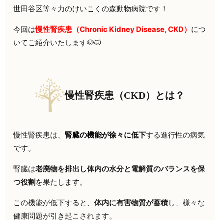
世田谷区等々力の
けいこくの森動物病院です！
今回は
慢性腎疾患（Chronic Kidney Disease, CKD）
につ
いてご紹介いたします🐶🐱
慢性腎疾患（CKD）とは？
慢性腎疾患は、
腎臓の機能が徐々に低下
する進行性の病気
です。
腎臓は
老廃物を排出し体内の水分と電解質のバランスを保
つ役割
を果たします。
この機能が低下すると、
体内に有害物質が蓄積
し、様々な
健康問題が引き起こされます。