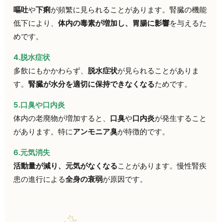
嘔吐
や
下痢
が頻繁に見られることがあります。腎臓の機能
低下により、
体内の毒素が増加し、胃腸に影響
を与えるた
めです。
4.脱水症状
多飲にもかかわらず、
脱水症状
が見られることがありま
す。
腎臓が水分を適切に保持できなくなる
ためです。
5.口臭や口内炎
体内の老廃物が増加すると、
口臭
や
口内炎
が発生すること
があります。特に
アンモニア臭
が特徴的です。
6.元気消失
活動量が減り、元気がなくなる
ことがあります。慢性腎疾
患の進行による
全身の衰弱
が原因です。