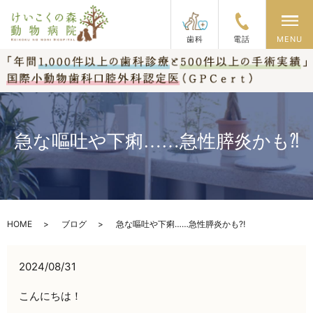
メ
歯科
電話
MENU
急な嘔吐や下痢……急性膵炎かも⁈
HOME
ブログ
急な嘔吐や下痢……急性膵炎かも⁈
2024/08/31
こんにちは！