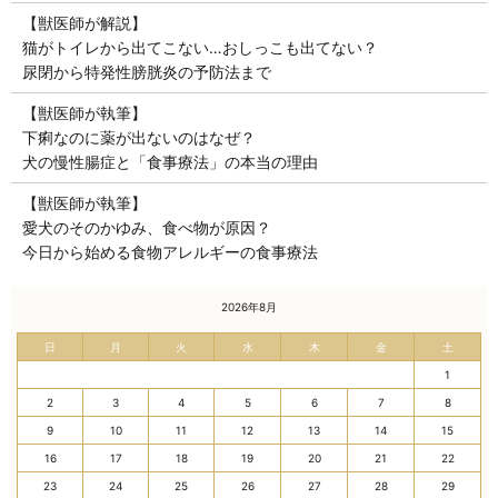
【獣医師が解説】
猫がトイレから出てこない…おしっこも出てない？
尿閉から特発性膀胱炎の予防法まで
【獣医師が執筆】
下痢なのに薬が出ないのはなぜ？
犬の慢性腸症と「食事療法」の本当の理由
【獣医師が執筆】
愛犬のそのかゆみ、食べ物が原因？
今日から始める食物アレルギーの食事療法
« 7月
2026年8月
日
月
火
水
木
金
土
1
2
3
4
5
6
7
8
9
10
11
12
13
14
15
16
17
18
19
20
21
22
23
24
25
26
27
28
29