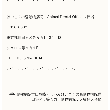
けいこくの森動物病院
Animal Dental Office
世田谷
〒
158-0082
東京都世田谷区等々力
1
－
34
－
18
シュロス等々力１
F
TEL：
03-3704-1014
｡・ﾟ・。｡・ﾟ・。｡・ﾟ・。｡・ﾟ・｡・ﾟ・。
手術
動物病院
世田谷
咳
くしゃみ
けいこくの森動物病院
世
田谷区，等々力，動物病院，犬猫
仔犬
仔猫