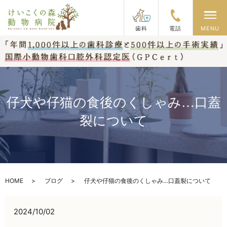
メ
歯科
電話
MENU
仔犬や仔猫の食後のくしゃみ…口蓋
裂について
HOME
ブログ
仔犬や仔猫の食後のくしゃみ…口蓋裂について
2024/10/02