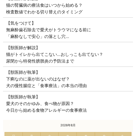
猫の腎臓病の療法食はいつから始める？
検査数値でわかる切り替えのタイミング
【気をつけて】
無麻酔歯石除去で愛犬がトラウマになる前に
「麻酔なしで安心」の落とし穴…
【獣医師が解説】
猫がトイレから出てこない…おしっこも出てない？
尿閉から特発性膀胱炎の予防法まで
【獣医師が執筆】
下痢なのに薬が出ないのはなぜ？
犬の慢性腸症と「食事療法」の本当の理由
【獣医師が執筆】
愛犬のそのかゆみ、食べ物が原因？
今日から始める食物アレルギーの食事療法
« 7月
2026年8月