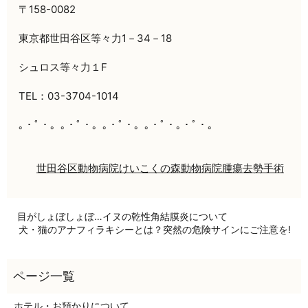
〒158-0082
東京都世田谷区等々力1－34－18
シュロス等々力１F
TEL：03-3704-1014
｡・ﾟ・。｡・ﾟ・。｡・ﾟ・。｡・ﾟ・｡・ﾟ・。
世田谷区
動物病院
けいこくの森動物病院
腫瘍
去勢手術
目がしょぼしょぼ…イヌの乾性角結膜炎について
犬・猫のアナフィラキシーとは？突然の危険サインにご注意を!
ホテル・お預かりについて