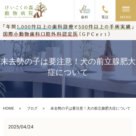
メ
歯科
電話
MENU
未去勢の子は要注意！犬の前立腺肥大
症について
HOME
ブログ
未去勢の子は要注意！犬の前立腺肥大症について
2025/04/24