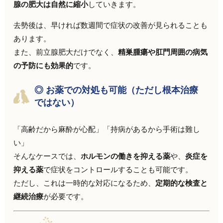
腺の肥大は自然に縮小
していきます。
去勢後は、早ければ数週間で症状の改善が見られることも
あります。
また、前立腺肥大だけでなく、
精巣腫瘍や肛門周囲の病気
の予防にも効果的
です。
◎ お薬での対処も可能（ただし根本治療
ではない）
「高齢だから麻酔が心配」「持病があるから手術は難し
い」
そんなケースでは、
ホルモンの働きを抑える薬
や、
炎症を
抑える薬
で症状をコントロールすることも可能です。
ただし、これは一時的な対応になるため、
定期的な検査と
継続治療
が必要です。