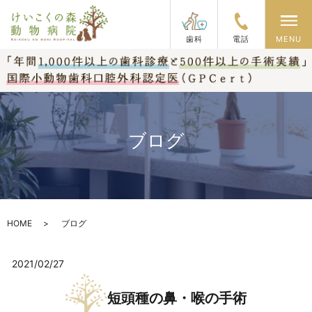
メ
歯科
電話
MENU
ブログ
HOME
ブログ
2021/02/27
短頭種の鼻・喉の手術