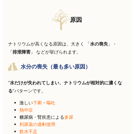
原因
ナトリウムが高くなる原因は、大きく 「
水の喪失
」・
「
排泄障害
」 などが挙げられます。
水分の喪失（最も多い原因）
“
水だけが失われてしまい、ナトリウムが相対的に濃くな
る
”パターンです。
激しい
下痢
・
嘔吐
熱中症
糖尿病
・腎疾患による
多尿
利尿薬の過剰使用
飲水不足