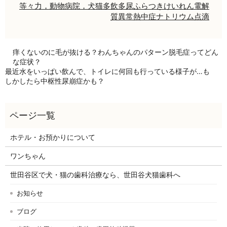
等々力，動物病院，犬猫
多飲多尿
ふらつき
けいれん
電解
質異常
熱中症
ナトリウム
点滴
痒くないのに毛が抜ける？わんちゃんのパターン脱毛症ってどん
な症状？
最近水をいっぱい飲んで、トイレに何回も行っている様子が…も
しかしたら中枢性尿崩症かも？
ホテル・お預かりについて
ワンちゃん
世田谷区で犬・猫の歯科治療なら、世田谷犬猫歯科へ
お知らせ
ブログ