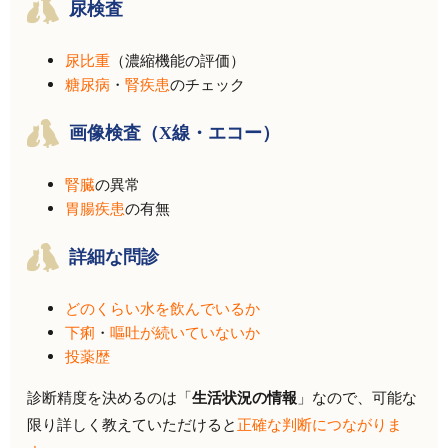
尿検査
尿比重
（濃縮機能の評価）
糖尿病
・
腎疾患
のチェック
画像検査（X線・エコー）
腎臓
の異常
胃腸疾患
の有無
詳細な問診
どのくらい水を飲んでいるか
下痢
・
嘔吐が続いていないか
投薬歴
診断精度を決めるのは「
生活状況の情報
」なので、可能な
限り詳しく教えていただけると
正確な判断につながりま