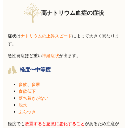
高ナトリウム血症の症状
症状は
ナトリウムの上昇スピード
によって大きく異なりま
す。
急性発症ほど重い
神経症状
が出ます。
軽度〜中等度
多飲
、
多尿
食欲低下
落ち着きがない
脱水
ふらつき
軽度でも
放置すると急激に悪化すること
があるため注意が