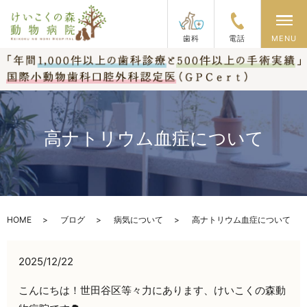
メ
歯科
電話
MENU
高ナトリウム血症について
HOME
ブログ
病気について
高ナトリウム血症について
2025/12/22
こんにちは！世田谷区等々力にあります、けいこくの森動