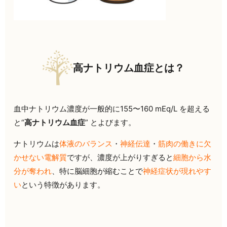
高ナトリウム血症とは？
血中ナトリウム濃度が一般的に155〜
160 mEq/L を超える
と“
高ナトリウム血症
” とよびます。
ナトリウムは
体液のバランス
・
神経伝達
・
筋肉の働きに欠
かせない電解質
ですが、濃度が上がりすぎると
細胞から水
分が奪われ
、特に脳細胞が縮むことで
神経症状が現れやす
い
という特徴があります。