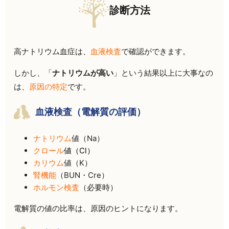
診断方法
高ナトリウム血症は、
血液検査
で確認ができます。
しかし、「
ナトリウムが高い
」という結果以上に大事なの
は、
原因の特定
です。
血液検査（電解質の評価）
ナトリウム
値（Na）
クロール
値（Cl）
カリウム
値（K）
腎機能
（BUN・Cre）
ホルモン検査
（必要時）
電解質の値の比率は、原因のヒントになります。