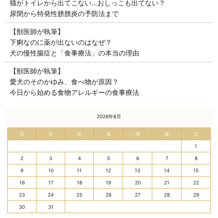
猫がトイレから出てこない…おしっこも出てない？
尿閉から特発性膀胱炎の予防法まで
【獣医師が執筆】
下痢なのに薬が出ないのはなぜ？
犬の慢性腸症と「食事療法」の本当の理由
【獣医師が執筆】
愛犬のそのかゆみ、食べ物が原因？
今日から始める食物アレルギーの食事療法
« 7月
2026年8月
日
月
火
水
木
金
土
1
2
3
4
5
6
7
8
9
10
11
12
13
14
15
16
17
18
19
20
21
22
23
24
25
26
27
28
29
30
31