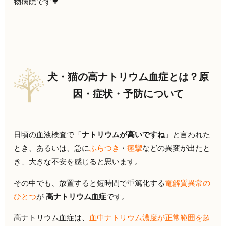
物病院です🌳
犬・猫の高ナトリウム血症とは？原
因・症状・予防について
日頃の血液検査で「
ナトリウムが高いですね
」と言われた
とき、あるいは、急に
ふらつき
・
痙攣
などの異変が出たと
き、大きな不安を感じると思います。
その中でも、放置すると短時間で重篤化する
電解質異常の
ひとつ
が
高ナトリウム血症
です。
高ナトリウム血症は、
血中ナトリウム濃度が正常範囲を超