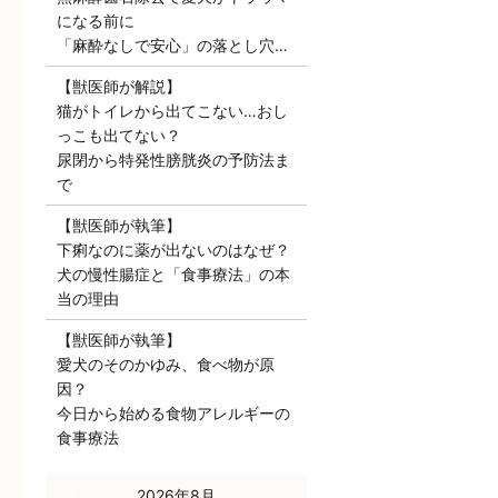
になる前に
「麻酔なしで安心」の落とし穴…
【獣医師が解説】
猫がトイレから出てこない…おし
っこも出てない？
尿閉から特発性膀胱炎の予防法ま
で
【獣医師が執筆】
下痢なのに薬が出ないのはなぜ？
犬の慢性腸症と「食事療法」の本
当の理由
【獣医師が執筆】
愛犬のそのかゆみ、食べ物が原
因？
今日から始める食物アレルギーの
食事療法
« 7月
2026年8月