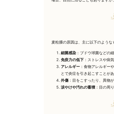
麦粒腫の原因は、主に以下のような
細菌感染
：ブドウ球菌などの
免疫力の低下
：ストレスや病
アレルギー
：食物アレルギー
とで炎症を引き起こすことが
外傷
：目をこすったり、異物
涙やけや汚れの蓄積
：目の周