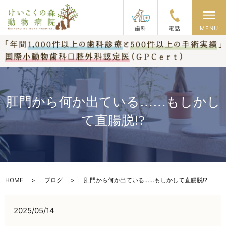
メ
歯科
電話
MENU
肛門から何か出ている……もしかし
て直腸脱!?
HOME
ブログ
肛門から何か出ている……もしかして直腸脱!?
2025/05/14