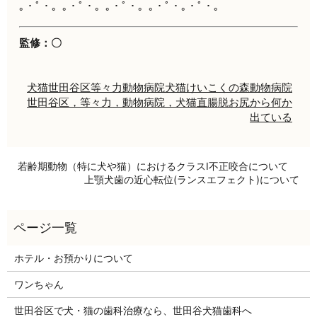
｡・ﾟ・。｡・ﾟ・。｡・ﾟ・。｡・ﾟ・｡・ﾟ・。
監修：〇
犬
猫
世田谷区
等々力
動物病院
犬猫
けいこくの森動物病院
世田谷区，等々力，動物病院，犬猫
直腸脱
お尻から何か
出ている
若齢期動物（特に犬や猫）におけるクラスⅠ不正咬合について
上顎犬歯の近心転位(ランスエフェクト)について
ホテル・お預かりについて
ワンちゃん
世田谷区で犬・猫の歯科治療なら、世田谷犬猫歯科へ