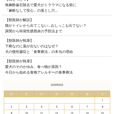
無麻酔歯石除去で愛犬がトラウマになる前に
「麻酔なしで安心」の落とし穴…
【獣医師が解説】
猫がトイレから出てこない…おしっこも出てない？
尿閉から特発性膀胱炎の予防法まで
【獣医師が執筆】
下痢なのに薬が出ないのはなぜ？
犬の慢性腸症と「食事療法」の本当の理由
【獣医師が執筆】
愛犬のそのかゆみ、食べ物が原因？
今日から始める食物アレルギーの食事療法
« 7月
2026年8月
日
月
火
水
木
金
土
1
2
3
4
5
6
7
8
9
10
11
12
13
14
15