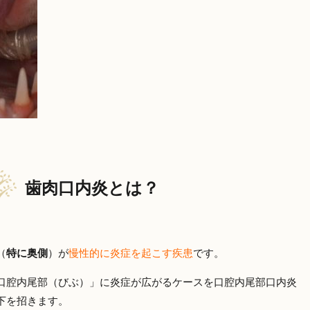
歯肉口内炎とは？
（
特に奥側
）が
慢性的に炎症を起こす疾患
です。
口腔内尾部（びぶ）」に炎症が広がるケースを口腔内尾部口内炎
下を招きます。