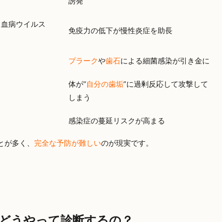
誘発
白血病ウイルス
免疫力の低下が慢性炎症を助長
プラーク
や
歯石
による細菌感染が引き金に
体が“
自分の歯垢
”に過剰反応して攻撃して
しまう
感染症の蔓延リスクが高まる
とが多く、
完全な予防が難しい
のが現実です。
どうやって診断するの？