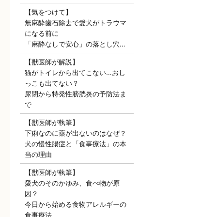
【気をつけて】
無麻酔歯石除去で愛犬がトラウマ
になる前に
「麻酔なしで安心」の落とし穴…
【獣医師が解説】
猫がトイレから出てこない…おし
っこも出てない？
尿閉から特発性膀胱炎の予防法ま
で
【獣医師が執筆】
下痢なのに薬が出ないのはなぜ？
犬の慢性腸症と「食事療法」の本
当の理由
【獣医師が執筆】
愛犬のそのかゆみ、食べ物が原
因？
今日から始める食物アレルギーの
食事療法