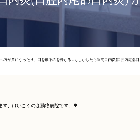
口内炎(口腔内尾部口内炎) 
べ方が変になったり、口を触るのを嫌がる…もしかしたら歯肉口内炎(口腔内尾部口内
ます、けいこくの森動物病院です。🌳