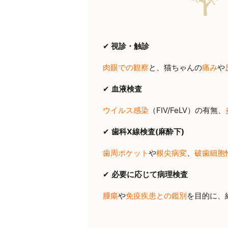
✔
視診・触診
肉眼での観察
と、猫ちゃんの
痛み
や
✔
血液検査
ウイルス感染
（FIV/FeLV）の有無、
✔
歯科X線検査(麻酔下)
歯周ポケット
や
根尖病変
、
破歯細胞
✔
必要に応じて病理検査
腫瘍
や
免疫疾患との鑑別
を目的に、