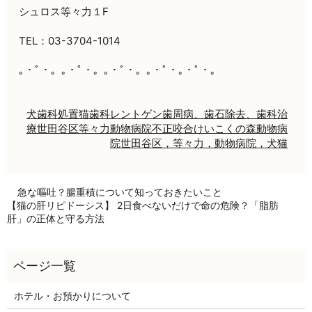
シュロス等々力１F
TEL：03-3704-1014
｡・ﾟ・。｡・ﾟ・。｡・ﾟ・。｡・ﾟ・｡・ﾟ・。
犬
歯科処置
猫
歯科レントゲン
歯周病、歯石除去、歯科治
療
世田谷区
等々力
動物病院
不正咬合
けいこくの森動物病
院
世田谷区，等々力，動物病院，犬猫
急な嘔吐？腸重積について知っておきたいこと
【猫の肝リピドーシス】 2日食べないだけで命の危険？「脂肪
肝」の正体と守る方法
ホテル・お預かりについて