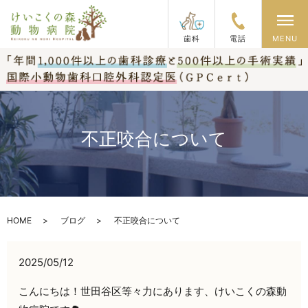
メ
歯科
電話
MENU
不正咬合について
HOME
ブログ
不正咬合について
2025/05/12
こんにちは！世田谷区等々力にあります、けいこくの森動