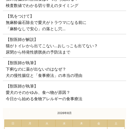
検査数値でわかる切り替えのタイミング
【気をつけて】
無麻酔歯石除去で愛犬がトラウマになる前に
「麻酔なしで安心」の落とし穴…
【獣医師が解説】
猫がトイレから出てこない…おしっこも出てない？
尿閉から特発性膀胱炎の予防法まで
【獣医師が執筆】
下痢なのに薬が出ないのはなぜ？
犬の慢性腸症と「食事療法」の本当の理由
【獣医師が執筆】
愛犬のそのかゆみ、食べ物が原因？
今日から始める食物アレルギーの食事療法
« 7月
2026年8月
日
月
火
水
木
金
土